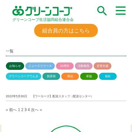
グリーンコープ生活協同組合連合会
組合員の方はこちら
一覧
お知らせ
ニュースリリース
30周年
活動報告
災害支援
グリーンコープでんき
脱原発
商品
単協
福祉
2022年5月30日
【ワーカーズ】配送スタッフ（配送センター）
« 前へ
1
2
3
4
次へ »