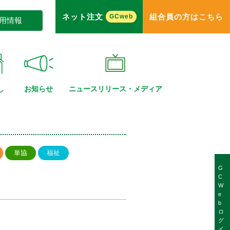
ネット注文
組合員の方はこちら
GCweb
用情報
し
お知らせ
ニュースリリース・
メディア
単協
福祉
G
C
W
e
b
ロ
グ
イ