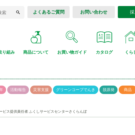
よくあるご質問
お問い合わせ
採
取り組み
商品に
ついて
お買い物
ガイド
カタログ
くら
年
活動報告
災害支援
グリーンコープでんき
脱原発
商品
サービス提供責任者 ふくしサービスセンターさくらんぼ