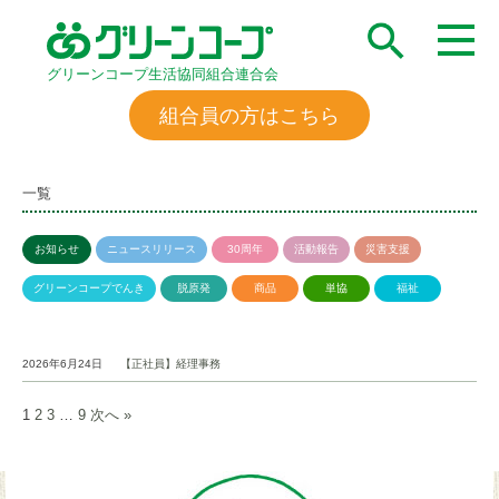
グリーンコープ生活協同組合連合会
組合員の方はこちら
一覧
お知らせ
ニュースリリース
30周年
活動報告
災害支援
グリーンコープでんき
脱原発
商品
単協
福祉
2026年6月24日
【正社員】経理事務
1
2
3
…
9
次へ »