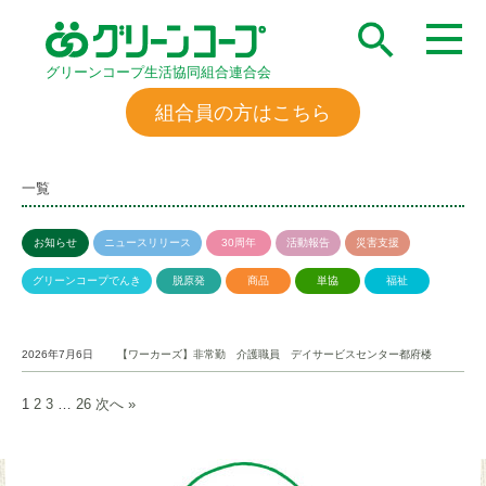
グリーンコープ生活協同組合連合会
組合員の方はこちら
一覧
お知らせ
ニュースリリース
30周年
活動報告
災害支援
グリーンコープでんき
脱原発
商品
単協
福祉
2026年7月6日
【ワーカーズ】非常勤 介護職員 デイサービスセンター都府楼
1
2
3
…
26
次へ »