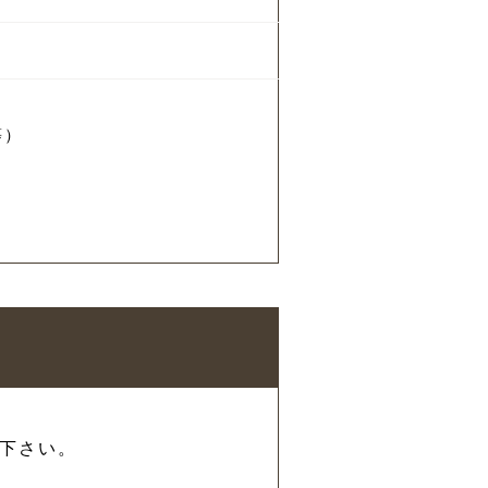
。
等）
）
下さい。