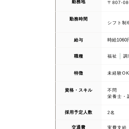
勤務地
〒807-
勤務時間
シフト制6
給与
時給1060
職種
福祉
調
特徴
未経験O
資格・スキル
不問
栄養士・
採用予定人数
2名
交通費
実費支給