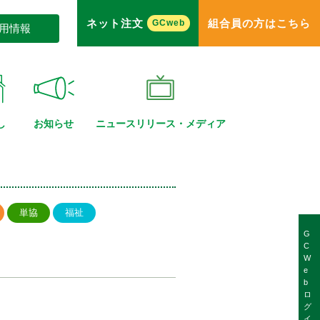
ネット注文
組合員の方はこちら
GCweb
用情報
し
お知らせ
ニュースリリース・
メディア
単協
福祉
G
C
W
e
b
ロ
グ
イ