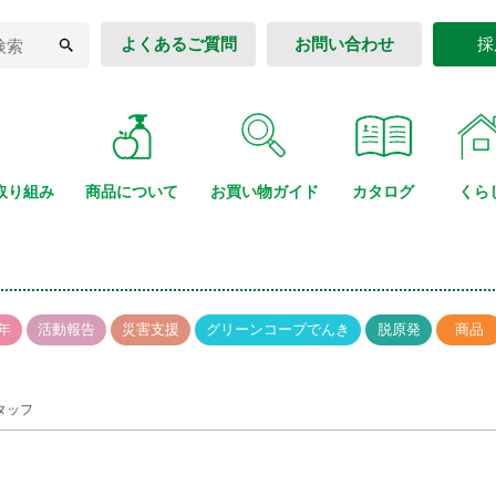
よくあるご質問
お問い合わせ
採
取り組み
商品に
ついて
お買い物
ガイド
カタログ
くら
年
活動報告
災害支援
グリーンコープでんき
脱原発
商品
タッフ